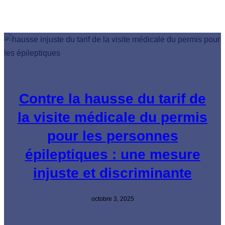
Contre la hausse du tarif de
la visite médicale du permis
pour les personnes
épileptiques : une mesure
injuste et discriminante
octobre 3, 2025