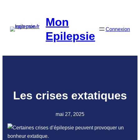
Aller
au
Mon
contenu
Connexion
Epilepsie
Les crises extatiques
mai 27, 2025