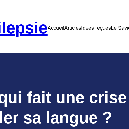
lepsie
Accueil
Articles
Idées reçues
Le Savi
ui fait une crise
ler sa langue ?