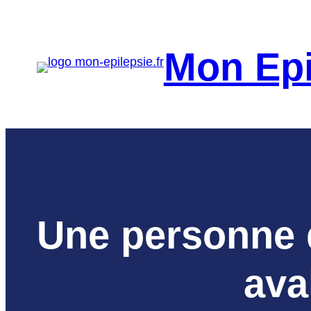
Aller
au
Mon Epi
contenu
Une personne q
ava