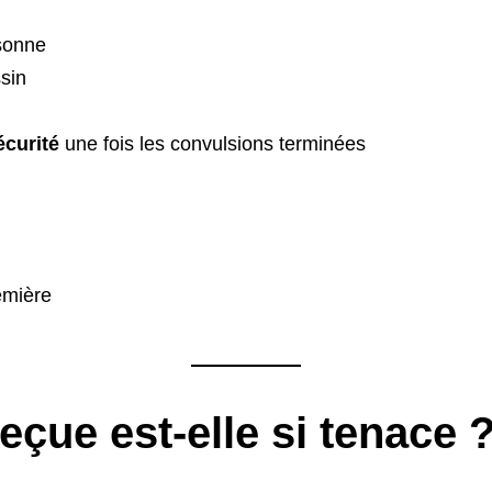
rsonne
sin
écurité
une fois les convulsions terminées
emière
eçue est-elle si tenace 