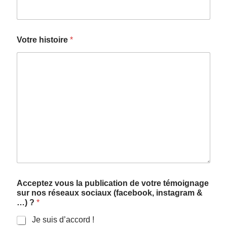
Votre histoire
*
E
Acceptez vous la publication de votre témoignage
-
sur nos réseaux sociaux (facebook, instagram &
m
…) ?
*
a
i
Je suis d’accord !
l