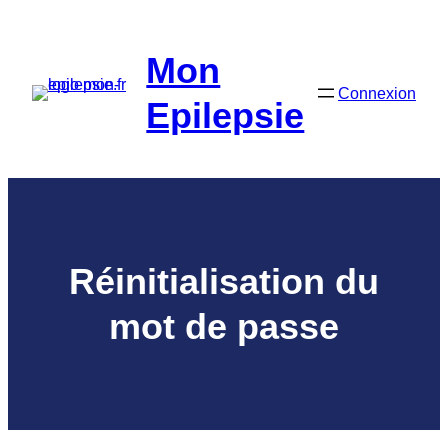
Aller
au
Mon
contenu
Connexion
Epilepsie
Réinitialisation du
mot de passe