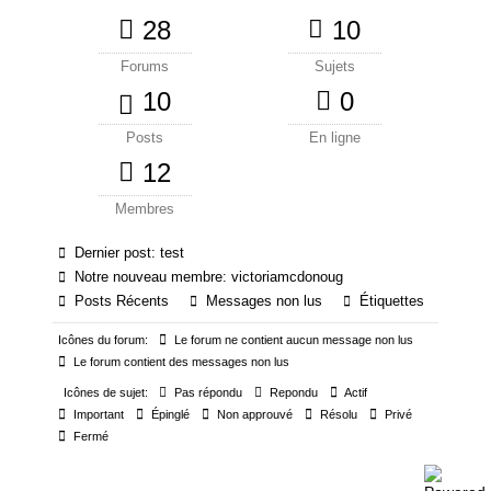
28
10
Forums
Sujets
10
0
Posts
En ligne
12
Membres
Dernier post:
test
Notre nouveau membre:
victoriamcdonoug
Posts Récents
Messages non lus
Étiquettes
Icônes du forum:
Le forum ne contient aucun message non lus
Le forum contient des messages non lus
Icônes de sujet:
Pas répondu
Repondu
Actif
Important
Épinglé
Non approuvé
Résolu
Privé
Fermé